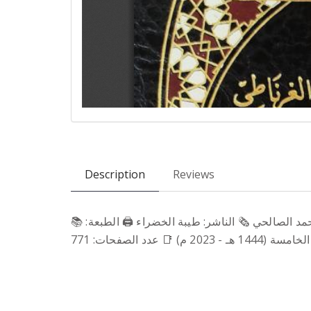
Description
Reviews
📚 الكتاب: التسهيل لعلوم التنزيل ج1/3 ✍️ المؤلف: محمد بن أحمد بن جزي الكلبي الأندلسي الغرناطي 🖊 المحقق: علي بن أحمد الصالحي 🗞 الناشر: طيبة الخضراء 🖨 الطبعة:
الخامسة (1444 هـ - 2023 م) 📑 عدد الصفحات: 771