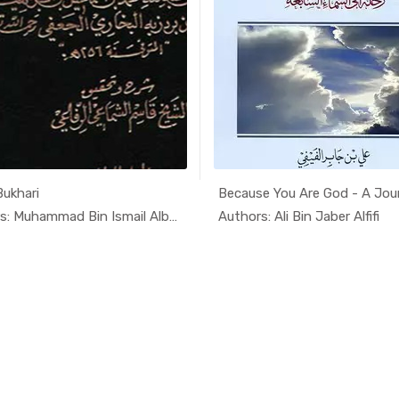
Bukhari
Because You Are God - A Journ
In Islamic...
In Isla
Authors: Muhammad Bin Ismail Albuk...
Authors: Ali Bin Jaber Alfifi