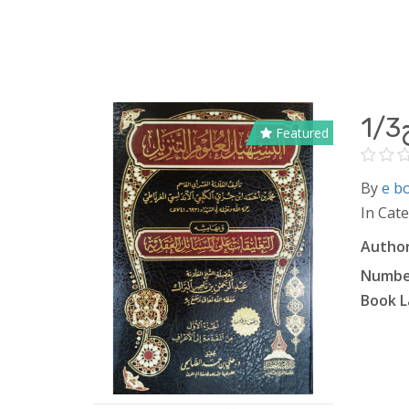
Featured
By
e b
In Cat
Author
Number
Book L