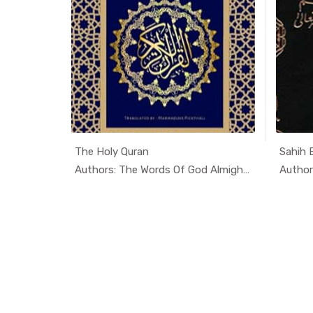
The Holy Quran
Sahih 
lamic...
In Islamic...
Authors: The Words Of God Almighty