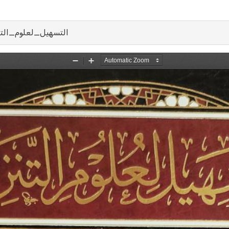
التسهيل_لعلوم_التنزيل_ج1_لابن_جزي_طبعة_طيب