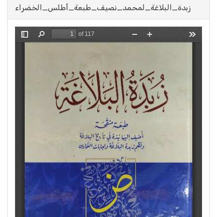
زبدة_البلاغة_لمحمد_نصيف_طبعة_أطلس_الخضراء