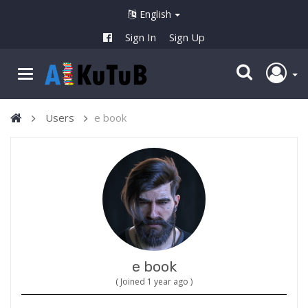
English
Sign In
Sign Up
Users
e book
e book
( Joined 1 year ago )