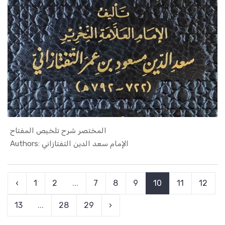
المختصر شرح تلخيص المفتاح
In Islamic...
Authors: الإمام سعد الدين التفتازاني
‹
1
2
...
7
8
9
10
11
12
13
...
28
29
›